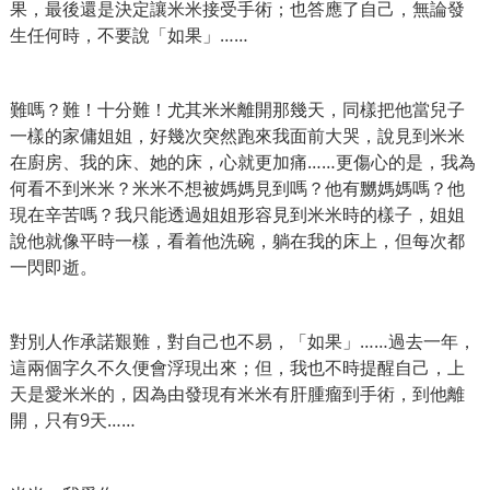
果，最後還是決定讓米米接受手術；也答應了自己，無論發
生任何時，不要說「如果」……
難嗎？難！十分難！尤其米米離開那幾天，同樣把他當兒子
一樣的家傭姐姐，好幾次突然跑來我面前大哭，說見到米米
在廚房、我的床、她的床，心就更加痛……更傷心的是，我為
何看不到米米？米米不想被媽媽見到嗎？他有嬲媽媽嗎？他
現在辛苦嗎？我只能透過姐姐形容見到米米時的樣子，姐姐
說他就像平時一樣，看着他洗碗，躺在我的床上，但每次都
一閃即逝。
對別人作承諾艱難，對自己也不易，「如果」……過去一年，
這兩個字久不久便會浮現出來；但，我也不時提醒自己，上
天是愛米米的，因為由發現有米米有肝腫瘤到手術，到他離
開，只有9天……