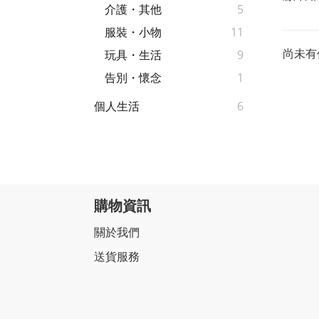
介護・其他
5
服裝・小物
11
尚未有
玩具・生活
9
告別・懷念
1
個人生活
6
購物資訊
關於我們
送貨服務