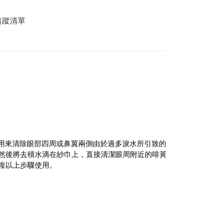
追蹤清單
。主要用來清除眼部四周或鼻翼兩側由於過多淚水所引致的
然後將去積水滴在紗巾上，直接清潔眼周附近的啡黃
複以上步驟使用。