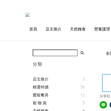
首頁
店主推介
天然糧食
營養護理
全
分類
店主推介
3
精選特價
35
愛寵餐具
12
分享到
寵 物 袋
5
天然糧食