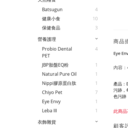
Batsugun
4
健康小食
10
保健食品
3
營養護理
商品
Probio Dental
4
Eye 
PET
JBP胎盤EQ粉
1
內容：
Natural Pure Oil
1
Nippi膠原蛋白肽
1
產品：
污跡，
Chiyo Pet
7
色污跡
Eye Envy
1
Leba III
1
此商品
衣飾雜貨
顧客