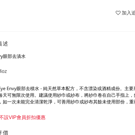
加入
描述
Envy眼部去漬水
4oz
Eye Envy眼部去積水 - 純天然草本配方，不含漂染或酒精成份
每天可無限次使用。建議使用紗巾或紗布，將紗巾卷在自己手指上，
，如一次未能完全清潔乾淨，可善用紗巾或紗布其餘未使用部份，重
不設VIP會員折扣優惠
評價